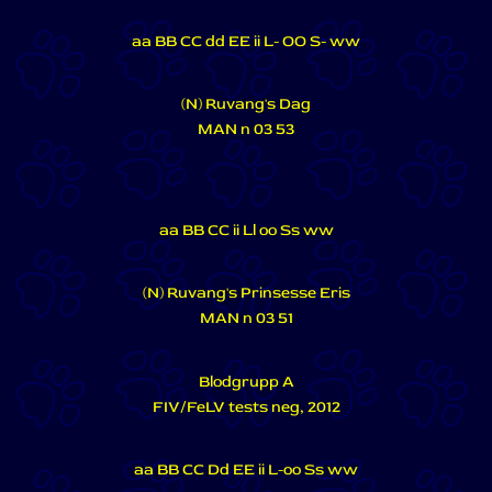
aa BB CC dd EE ii L- OO S- ww
(N) Ruvang's Dag
MAN n 03 53
aa BB CC ii Ll oo Ss ww
(N) Ruvang's Prinsesse Eris
MAN n 03 51
Blodgrupp A
FIV/FeLV tests neg, 2012
aa BB CC Dd EE ii L-oo Ss ww