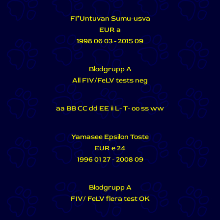
FI*Untuvan Sumu-usva
EUR a
1998 06 03 - 2015 09
Blodgrupp A
All FIV/FeLV tests neg
aa BB CC dd EE ii L- T- oo ss ww
Yamasee Epsilon Toste
EUR e 24
1996 01 27 - 2008 09
Blodgrupp A
FIV/ FeLV flera test OK