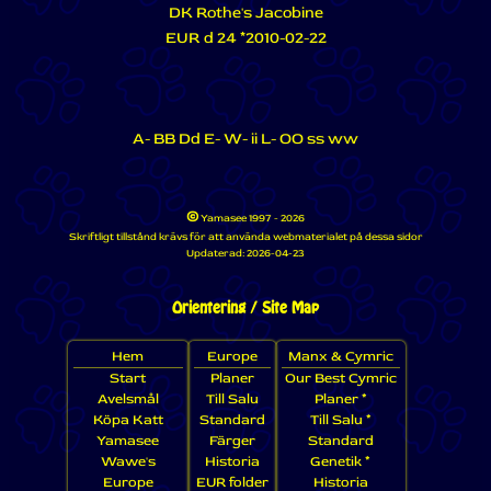
DK Rothe's Jacobine
EUR d 24 *2010-02-22
A- BB Dd E- W- ii L- OO ss ww
©
Yamasee 1997 - 2026
Skriftligt tillstånd krävs för att använda webmaterialet på dessa sidor
Updaterad:
2026-04-23
Orientering / Site Map
Hem
Europe
Manx & Cymric
Start
Planer
Our Best Cymric
Avelsmål
Till Salu
Planer *
Köpa Katt
Standard
Till Salu *
Yamasee
Färger
Standard
Wawe's
Historia
Genetik *
Europe
EUR folder
Historia