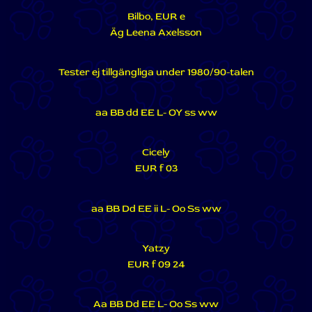
Bilbo, EUR e
Äg Leena Axelsson
Tester ej tillgängliga under 1980/90-talen
aa BB dd EE L- OY ss ww
Cicely
EUR f 03
aa BB Dd EE ii L- Oo Ss ww
Yatzy
EUR f 09 24
Aa BB Dd EE L- Oo Ss ww