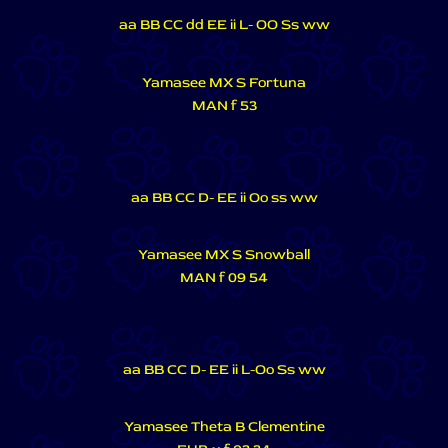
aa BB CC dd EE ii L- OO Ss ww
Yamasee MX S Fortuna
MAN f 53
aa BB CC D- EE ii Oo ss ww
Yamasee MX S Snowball
MAN f 09 54
aa BB CC D- EE ii L-Oo Ss ww
Yamasee Theta B Clementine