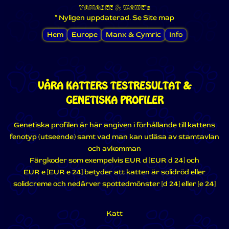
YAMASEE
&
WAWE's
* Nyligen uppdaterad. Se Site map
Hem
Europe
Manx & Cymric
Info
VÅRA KATTERS TESTRESULTAT &
GENETISKA PROFILER
Genetiska profilen är här angiven i förhållande till kattens
fenotyp (utseende) samt vad man kan utläsa av stamtavlan
och avkomman
Färgkoder som exempelvis EUR d [EUR d 24] och
EUR e [EUR e 24] betyder att katten är solidröd eller
solidcreme och nedärver spottedmönster [d 24] eller [e 24]
Katt