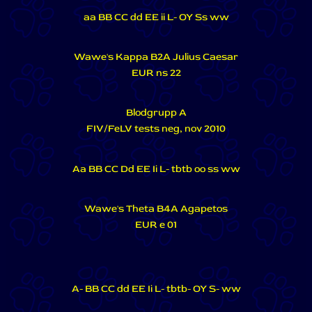
aa BB CC dd EE ii L- OY Ss ww
Wawe's Kappa B2A Julius Caesar
EUR ns 22
Blodgrupp A
FIV/FeLV tests neg, nov 2010
Aa BB CC Dd EE Ii L- tbtb oo ss ww
Wawe's Theta B4A Agapetos
EUR e 01
A- BB CC dd EE Ii L- tbtb- OY S- ww