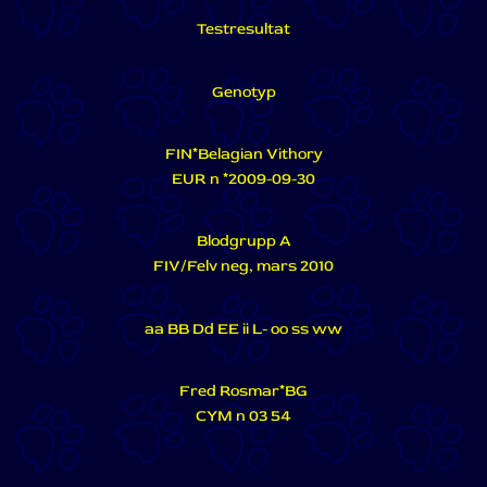
Testresultat
Genotyp
FIN*Belagian Vithory
EUR n *2009-09-30
Blodgrupp A
FIV/Felv neg, mars 2010
aa BB Dd EE ii L- oo ss ww
Fred Rosmar*BG
CYM n 03 54