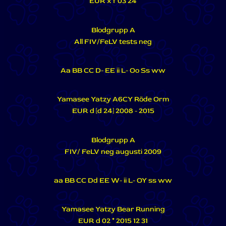
EUR x f 03 24
Blodgrupp A
All FIV/FeLV tests neg
Aa BB CC D- EE ii L- Oo Ss ww
Yamasee Yatzy A6CY Röde Orm
EUR d [d 24] 2008 - 2015
Blodgrupp A
FIV/ FeLV neg augusti 2009
aa BB CC Dd EE W- ii L- OY ss ww
Yamasee Yatzy Bear Running
EUR d 02 * 2015 12 31