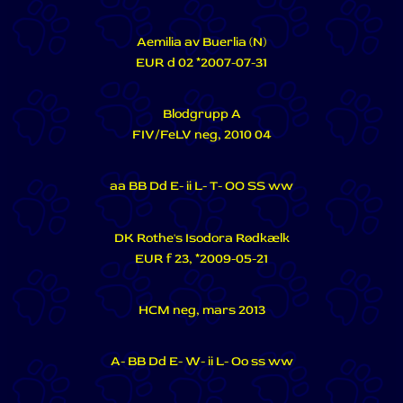
Aemilia av Buerlia (N)
EUR d 02 *2007-07-31
Blodgrupp A
FIV/FeLV neg, 2010 04
aa BB Dd E- ii L- T- OO SS ww
DK Rothe's Isodora Rødkælk
EUR f 23, *2009-05-21
HCM neg, mars 2013
A- BB Dd E- W- ii L- Oo ss ww