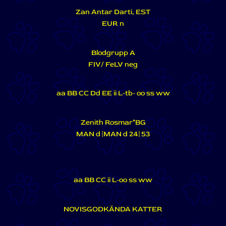
Zan Antar Darti, EST
EUR n
Blodgrupp A
FIV/ FeLV neg
aa BB CC Dd EE ii L-tb- oo ss ww
Zenith Rosmar*BG
MAN d [MAN d 24] 53
aa BB CC ii L-oo ss ww
NOVISGODKÄNDA KATTER