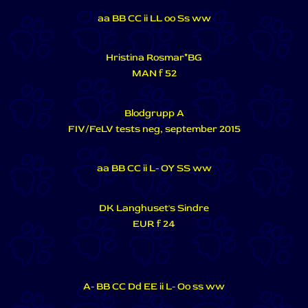
aa BB CC ii LL oo Ss ww
Hristina Rosmar*BG
MAN f 52
Blodgrupp A
FIV/FeLV tests neg, september 2015
aa BB CC ii L- OY SS ww
DK Langhuset's Sindre
EUR f 24
A- BB CC Dd EE ii L- Oo ss ww