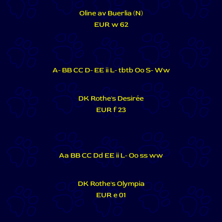
Oline av Buerlia (N)
EUR w 62
A- BB CC D- EE ii L- tbtb Oo S- Ww
DK Rothe's Desirée
EUR f 23
Aa BB CC Dd EE ii L- Oo ss ww
DK Rothe's Olympia
EUR e 01