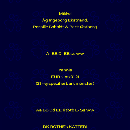
Mikkel
Äg Ingeborg Ekstrand,
Pernille Boholdt & Berit Østberg
A- BB D- EE ss ww
Yannis
EUR x ns 01 21
(21 = ej specifierbart mönster)
Aa BB Dd EE Ii tbtb L- Ss ww
DK ROTHE's KATTERI