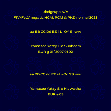
Blodgrupp A/A
FIV/FeLV negativ,HCM, RCM & PKD normal 2023
aa BB CC Dd EE ii L- OY S- ww
Yamasee Yatzy Hia Sunbeam
EUR g 01 *2007 01 02
aa BB CC dd EE ii L- Oo SS ww
Yamasee Yatzy S-u Hiawatha
EUR e 03