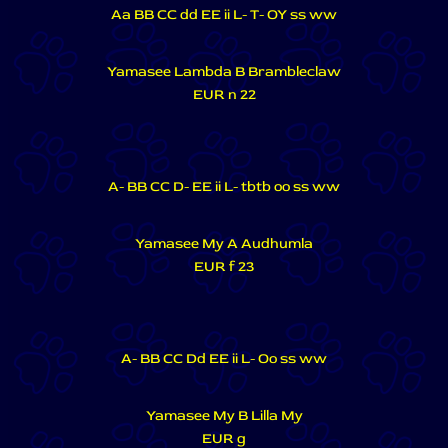
Aa BB CC dd EE ii L- T- OY ss ww
Yamasee Lambda B Brambleclaw
EUR n 22
A- BB CC D- EE ii L- tbtb oo ss ww
Yamasee My A Audhumla
EUR f 23
A- BB CC Dd EE ii L- Oo ss ww
Yamasee My B Lilla My
EUR g