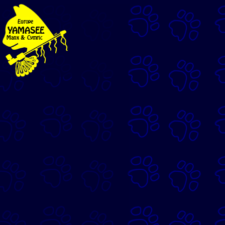
Europe
YAMASEE
Manx & Cymric