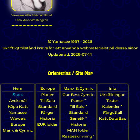
Yamasee Alfa A Nicce Lilltroll
Foto: Aina Westergren
©
Yamasee 1997 - 2026
Skriftligt tillstånd krävs för att använda webmaterialet på dessa sidor
Updaterad:
2026-07-14
Orientering / Site Map
Hem
Europe
Manx & Cymric
Info
Start
Planer
Our Best Cymric
Utställningar
Avelsmål
Till Salu
Planer *
Tester
Köpa Katt
Standard
Till Salu *
Kalender *
Yamasee
Färger
Standard
Färgutfall
Wawe's
Historia
Genetik *
Katt DataBas
Europe
EUR folder
Historia
Manx & Cymric
MAN folder
Rasbeskrivning *