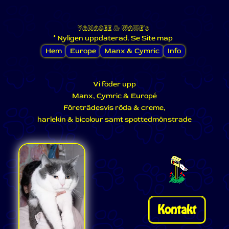
YAMASEE
&
WAWE's
* Nyligen uppdaterad. Se Site map
Hem
Europe
Manx & Cymric
Info
Vi föder upp
Manx, Cymric & Europé
Företrädesvis röda & creme,
harlekin & bicolour samt spottedmönstrade
Kontakt