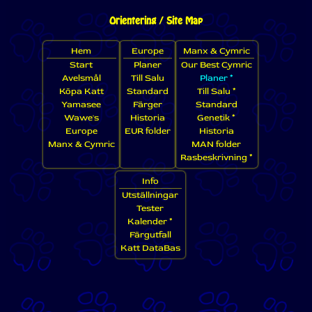
Orientering / Site Map
Hem
Europe
Manx & Cymric
Start
Planer
Our Best Cymric
Avelsmål
Till Salu
Planer *
Köpa Katt
Standard
Till Salu *
Yamasee
Färger
Standard
Wawe's
Historia
Genetik *
Europe
EUR folder
Historia
Manx & Cymric
MAN folder
Rasbeskrivning *
Info
Utställningar
Tester
Kalender *
Färgutfall
Katt DataBas