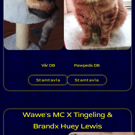
Vår DB
Pawpeds DB
Stamtavla
Stamtavla
Wawe's MC X Tingeling &
Brandx Huey Lewis