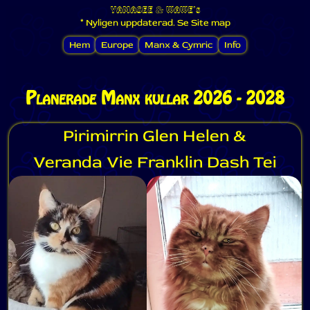
YAMASEE
&
WAWE's
* Nyligen uppdaterad. Se Site map
Hem
Europe
Manx & Cymric
Info
Planerade Manx kullar 2026 - 2028
Pirimirrin Glen Helen &
Veranda Vie Franklin Dash Tei