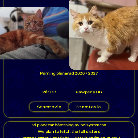
Parning planerad 2026 / 2027
Vår DB
Pawpeds DB
Stamtavla
Stamtavla
Vi planerar hämtning av helsystrarna
We plan to fetch the full sisters
Bistra's Forest Beatriche, CYM vit oddeyed, rumpy