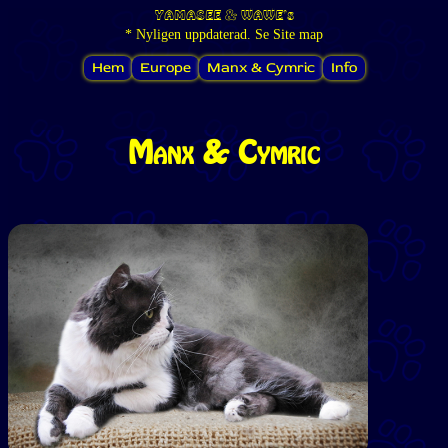
YAMASEE
&
WAWE's
* Nyligen uppdaterad. Se Site map
Hem
Europe
Manx & Cymric
Info
Manx & Cymric