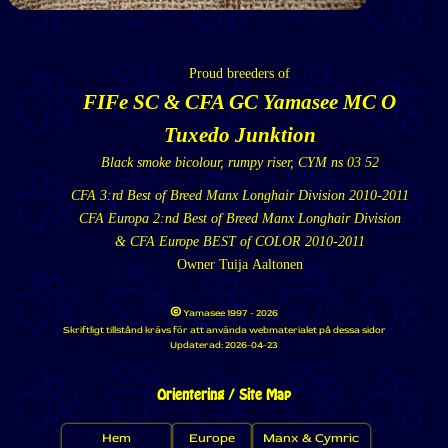
Proud breeders of
FIFe SC & CFA GC Yamasee MC O
Tuxedo Junktion
Black smoke bicolour, rumpy riser, CYM ns 03 52
CFA 3:rd Best of Breed Manx Longhair Division 2010-2011
CFA Europa 2:nd Best of Breed Manx Longhair Division
& CFA Europe BEST of COLOR 2010-2011
Owner Tuija Aaltonen
©
Yamasee 1997 - 2026
Skriftligt tillstånd krävs för att använda webmaterialet på dessa sidor
Updaterad:
2026-04-23
Orientering / Site Map
Hem
Europe
Manx & Cymric